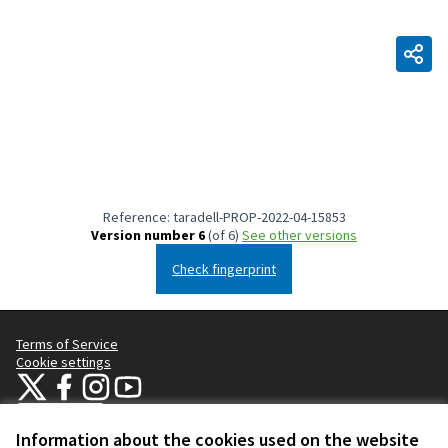
Reference: taradell-PROP-2022-04-15853
Version number 6
(of 6)
see other versions
Check fingerprint
Terms of Service
Cookie settings
Taradell Participa at X
Taradell Participa at Facebook
Taradell Participa at Instagram
Taradell Participa at YouTube
(External link)
(External link)
(External link)
(External link)
English
Triar la llengua
Choose language
Information about the cookies used on the website