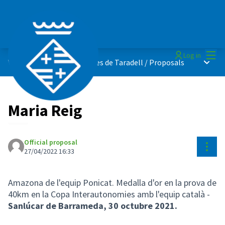
Mai
Log in
Main 
Vota els millors esportistes de Taradell
/
Proposals
Maria Reig
Official proposal
Reso
27/04/2022 16:33
Amazona de l'equip Ponicat. Medalla d'or en la prova de
40km en la Copa Interautonomies amb l'equip català -
Sanlúcar de Barrameda,
30 octubre 2021.